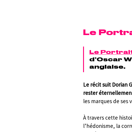
Le Portr
Le Portrai
d’Oscar Wi
anglaise. 
Le récit suit Dorian
rester éternellemen
les marques de ses v
À travers cette hist
l’hédonisme, la corru