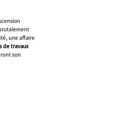
ascension 
 brutalement 
é, une affaire 
 de travaux 
ront son 