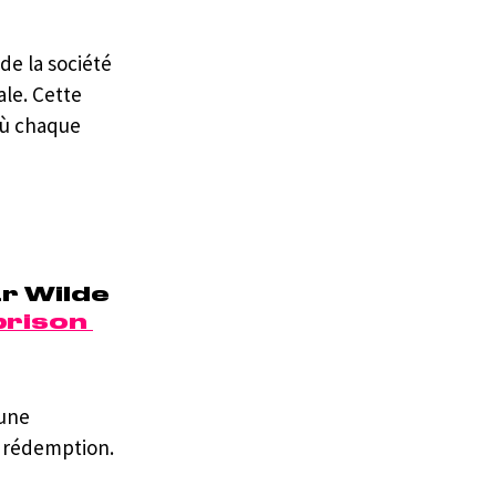
e la société 
le. Cette 
ù chaque 
ar Wilde 
prison 
une 
a rédemption.