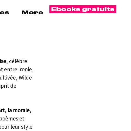
Ebooks gratuits
es
More
ise
, célèbre 
t entre ironie, 
ultivée, Wilde 
prit de 
t, la morale, 
 poèmes et 
our leur style 