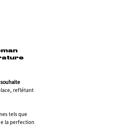
roman 
rature 
 souhaite 
place, reflétant 
mes tels que 
e la perfection 