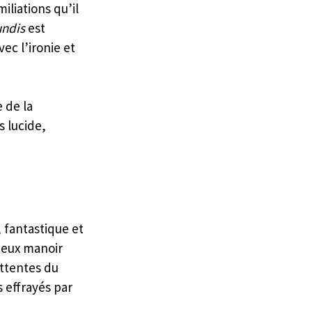
liations qu’il 
undis
 est 
c l’ironie et 
 de la 
 lucide, 
 fantastique et 
vieux manoir 
ttentes du 
 effrayés par 