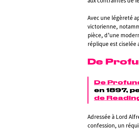
aux contraintes de l
Avec une légèreté ap
victorienne, notamme
pièce, d’une moder
réplique est ciselée
De Profu
De Profun
en 1897, p
de Readin
Adressée à Lord Alfr
confession, un réqui