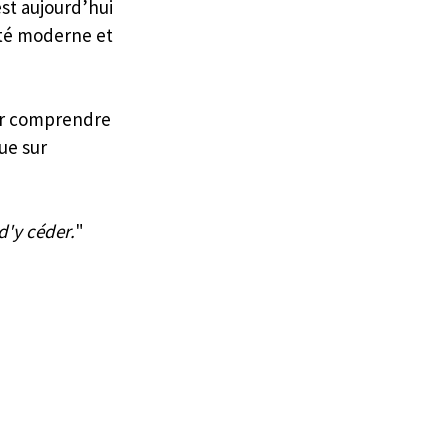
st aujourd’hui 
été moderne et 
ur comprendre 
ue sur 
d'y céder.
"