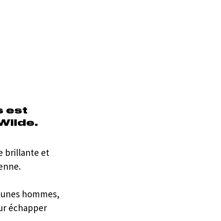
 est 
Wilde. 
e brillante et 
ienne.
 jeunes hommes, 
our échapper 