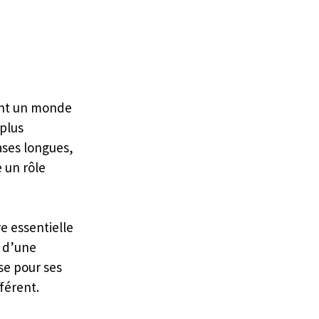
int un monde 
plus 
ases longues, 
 un rôle 
e essentielle 
 d’une 
se pour ses 
férent. 