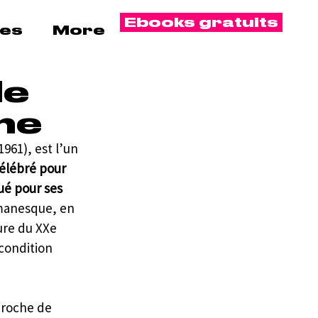
Ebooks gratuits
es
More
de
ne
961), est l’un 
élébré pour 
ué pour ses 
manesque, en 
ure du XXe 
condition 
proche de 