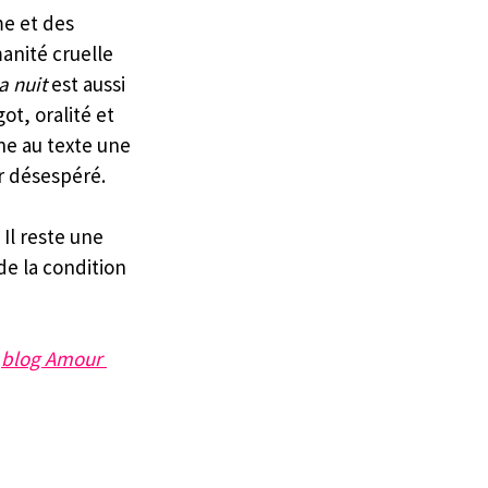
me et des 
anité cruelle 
a nuit
 est aussi 
t, oralité et 
ne au texte une 
r désespéré.
 Il reste une 
e la condition 
 
blog Amour 