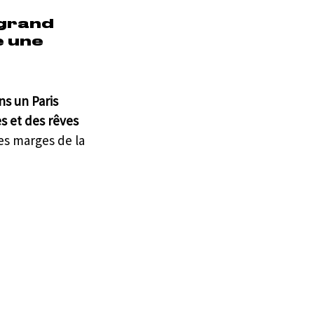
 grand 
 une 
s un Paris 
s et des rêves 
es marges de la 