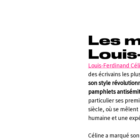
Les m
Louis
Louis-Ferdinand Cél
des écrivains les plu
son style révolution
pamphlets antisémite
particulier ses prem
siècle, où se mêlent 
humaine et une expé
Céline a marqué son 