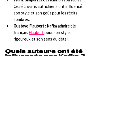
Ces écrivains autrichiens ont influencé 
son style et son goût pour les récits 
sombres.
Gustave Flaubert
 : Kafka admirait le 
français 
Flaubert
 pour son style 
rigoureux et son sens du détail.
Quels auteurs ont été 
influencés par Kafka ?
L’œuvre de Kafka a eu une influence 
immense sur la littérature mondiale, inspirant 
des auteurs comme :
Albert Camus
 : Kafka a été une source 
d’inspiration majeure pour 
Camus
, 
notamment dans 
Le Mythe de Sisyphe
 et 
L’Étranger
.
George Orwell
 : Les descriptions 
oppressantes de la bureaucratie dans 