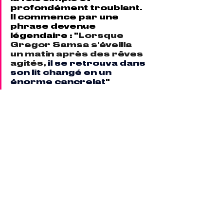
profondément troublant. 
Il commence par une 
phrase devenue 
légendaire : "
Lorsque 
Gregor Samsa s'éveilla 
un matin après des rêves 
agités, 
il se retrouva dans 
son lit changé en un 
énorme cancrelat
"