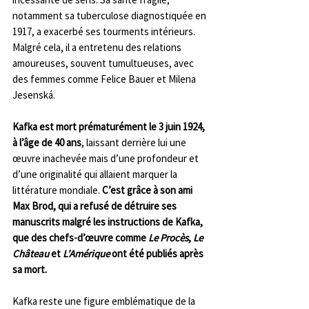
notamment sa tuberculose diagnostiquée en 
1917, a exacerbé ses tourments intérieurs. 
Malgré cela, il a entretenu des relations 
amoureuses, souvent tumultueuses, avec 
des femmes comme Felice Bauer et Milena 
Jesenská.
Kafka est mort prématurément le 3 juin 1924, 
à l’âge de 40 ans
, laissant derrière lui une 
œuvre inachevée mais d’une profondeur et 
d’une originalité qui allaient marquer la 
littérature mondiale. 
C’est grâce à son ami 
Max Brod, qui a refusé de détruire ses 
manuscrits malgré les instructions de Kafka, 
que des chefs-d’œuvre comme 
Le Procès
, 
Le 
Château
 et 
L’Amérique
 ont été publiés après 
sa mort.
Kafka reste une figure emblématique de la 