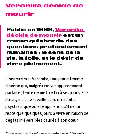
Veronika décide de 
mourir
Publié en 1998, 
Veronika 
décide de mourir
 est un 
roman qui aborde des 
questions profondément 
humaines : le sens de la 
vie, la folie, et le désir de 
vivre pleinement. 
L’histoire suit Veronika, 
une jeune femme 
slovène qui, malgré une vie apparemment 
parfaite, tente de mettre fin à ses jours.
 Elle 
survit, mais se réveille dans un hôpital 
psychiatrique où elle apprend qu’il ne lui 
reste que quelques jours à vivre en raison de 
dégâts irréversibles causés à son cœur.
Face à cette échéance imminente, Veronika 