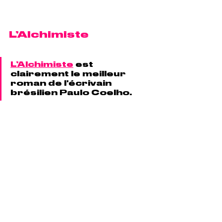
L’Alchimiste
L’Alchimiste
 est 
clairement le meilleur 
roman de l'écrivain 
brésilien Paulo Coelho. 